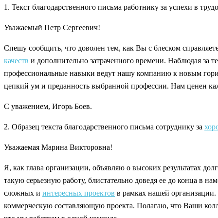
1. Текст благодарственного письма работнику за успехи в труд
Уважаемый Петр Сергеевич!
Спешу сообщить, что доволен тем, как Вы с блеском справляе
качеств
и дополнительно затраченного времени. Наблюдая за тем
профессиональные навыки ведут нашу компанию к новым горизон
цепкий ум и преданность выбранной профессии. Нам ценен каж
С уважением, Игорь Боев.
2. Образец текста благодарственного письма сотруднику за
хор
Уважаемая Марина Викторовна!
Я, как глава организации, объявляю о высоких результатах дол
такую серьезную работу, блистательно доведя ее до конца в н
сложных и
интересных проектов
в рамках нашей организации. 
коммерческую составляющую проекта. Полагаю, что Ваши колле