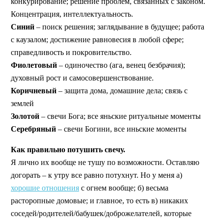
конкурирование; решение проблем, связанных с законом.
Концентрация, интеллектуальность.
Синий
– поиск решения; заглядывание в будущее; работа
с каузалом; достижение равновесия в любой сфере;
справедливость и покровительство.
Фиолетовый
– одиночество (ага, венец безбрачия);
духовный рост и самосовершенствование.
Коричневый
– защита дома, домашние дела; связь с
землей
Золотой
– свечи Бога; все яньские ритуальные моменты
Серебряный
– свечи Богини, все иньские моменты
Как правильно потушить свечу.
Я лично их вообще не тушу по возможности. Оставляю
догорать – к утру все равно потухнут. Но у меня а)
хорошие отношения
с огнем вообще; б) весьма
расторопные домовые; и главное, то есть в) никаких
соседей/родителей/бабушек/доброжелателей, которые