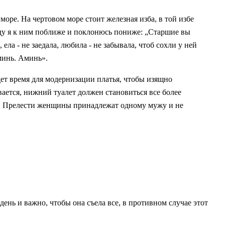
 море. На чертовом море стоит железная изба, в той избе
йду я к ним поближе и поклонюсь пониже: „Старшие вы
 ела - не заедала, любила - не забывала, чтоб сохли у ней
минь. Аминь».
дет время для модернизации платья, чтобы изящно
ается, нижний туалет должен становиться все более
ин. Прелести женщины принадлежат одному мужу и не
ень и важно, чтобы она съела все, в противном случае этот