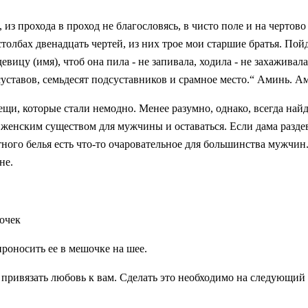
, из прохода в проход не благословясь, в чисто поле и на чертово
столбах двенадцать чертей, из них трoe мои старшие братья. По
вицу (имя), чтоб она пила - не запивала, ходила - не захаживала,
суставов, семьдесят подсуставников и срамное место.“ Аминь. А
щи, которые стали немодно. Менее разумно, однако, всегда най
 женским существом для мужчины и оставаться. Если дама раздев
тного белья есть что-то очаровательное для большинства мужч
не.
шочек
проносить ее в мешочке на шее.
привязать любовь к вам. Сделать это необходимо на следующий д