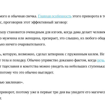
мого и обычная свечка.
Главная особенность
этого приворота в т
ос, проговорив этот эффективный заговор:
 сразу становится очевидным для изгоев, когда дама делает челов
о мужчина или женщина, презирает, это слышно, из любого обще
ьно ничего очаровательного.
, которую, возможно, сделал затворник с пружинным килем. Не 
 тела и походку. Обычно упрямство доказано фактом, когда
речь
т тщеславия и кокетства можно увидеть на небольших ступеньках
 потому что это обычно выглядит.
ью заклинаю».
приворот, поэтому уже в первые три дня вы увидите его магичес
т.