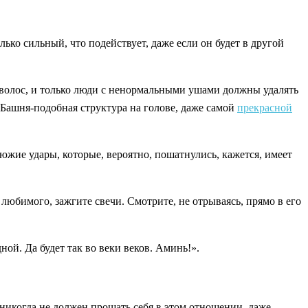
ько сильный, что подействует, даже если он будет в другой
т волос, и только люди с ненормальными ушами должны удалять
. Башня-подобная структура на голове, даже самой
прекрасной
жие удары, которые, вероятно, пошатнулись, кажется, имеет
о любимого, зажгите свечи. Смотрите, не отрываясь, прямо в его
ной. Да будет так во веки веков. Аминь!».
никогда не должен прощать себя в этом отношении, даже