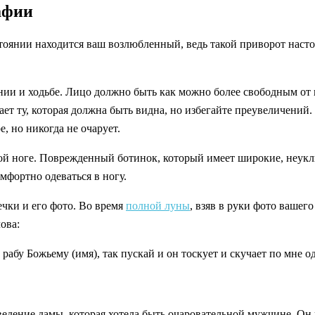
афии
тоянии находится ваш возлюбленный, ведь такой приворот настол
нении и ходьбе. Лицо должно быть как можно более свободным о
ает ту, которая должна быть видна, но избегайте преувеличений
, но никогда не очарует.
й ноге. Поврежденный ботинок, который имеет широкие, неуклю
мфортно одеваться в ногу.
ечки и его фото. Во время
полной луны
, взяв в руки фото вашег
ова:
абу Божьему (имя), так пускай и он тоскует и скучает по мне од
дение дамы, которая хотела быть очаровательной мужчине. Он 