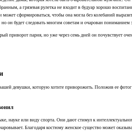
бранным, а грязевая рулетка не входит в будуар хорошо воспита
еди может сформироваться, чтобы она могла без колебаний вырази
, но он будет следовать многим советам и очарован пониманием
трый приворот парня, но уже через семь дней он почувствует оч
и
ашей девушки, которую хотите приворожить. Положив ее фотогра
вонил
ыке, науке или виду спорта. Они дают стимул к интеллектуальн
чаровывает. Благодаря костюму женское существо может оказыват