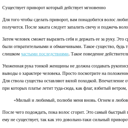
Существует приворот который действует мгновенно
Для того чтобы сделать приворот, вам понадобится волос люби
получится. После заката следует запалить свечу и поджечь вол
Затем человек сможет выразить себя и держать ее за руку. Это
были отвратительными и обманчивыми. Такое существо, будь т
слишком
частыми последствиями
. Такое поведение действител
Ухоженная рука тонкой женщины не должна создавать рукопись
выводы о характере человека. Просто посмотрите на положение
Для ствола существа оставляют вялой походкой. Впечатление о
при которых платье летит туда-сюда, как флаг, взбитый ветром,
«Милый и любимый, полюби меня вновь. Огнем и любов
После чего подождать, пока волос сгорит. Это самый быстрый 
ему не существует, так как это довольно-таки сильный приворо