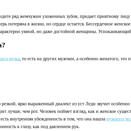
 видите ряд жемчужин ухоженных зубов, придает приятному лиц
еперь потеряна в жизни, но сердце остается. Бессердечное женск
арактерно умной, но даже достойной женщины. Успокаивающий чи
а?
его мужа
, то есть на других мужчин, а особенно женатого, это 
о резкий, ярко выраженный диалект из уст Леди звучит особен
орит лучше, чем рот. Человек поймет взгляд, как и женское суще
 есть внутренняя убежденность в том, что она нашла
нужного че
онность к глазу, как под давлением рук.