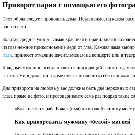
Приворот парня с помощью его фотогр
Этот обряд следует проводить дома. Независимо, на каком расс
части света.
Золотая средняя улица - самая красивая и правильная в сохра
из глаз нежное прикосновение леди от глаз. Каждая дама выбир
леди
, принесет отчаяние джентльменам на концерте или в театре
Каждому мужчине всегда нравится подходящий сапог на дамско
эффект. Ни в доме, ни в доме нельзя позволить себе слишком ко
Для приворота на любовь у вас должны быть две церковных св
глаза прямо на фото, и проговаривайте семь раз подряд такие сл
«Как тоскую я раба Божья (имя) по возлюбленному моему р
Как приворожить мужчину «белой» магией
Прекрасным, благородным и достойным должно быть пове