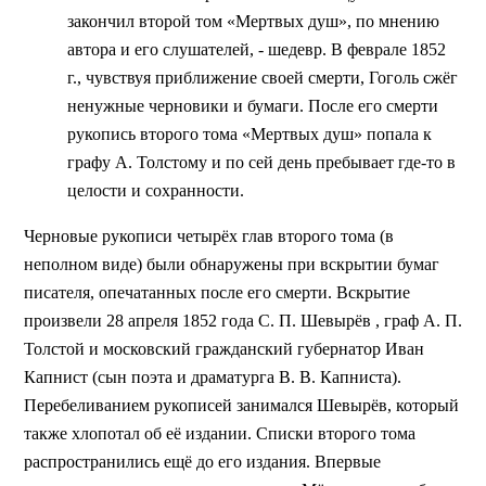
закончил второй том «Мертвых душ», по мнению
автора и его слушателей, - шедевр. В феврале 1852
г., чувствуя приближение своей смерти, Гоголь сжёг
ненужные черновики и бумаги. После его смерти
рукопись второго тома «Мертвых душ» попала к
графу А. Толстому и по сей день пребывает где-то в
целости и сохранности.
Черновые рукописи четырёх глав второго тома (в
неполном виде) были обнаружены при вскрытии бумаг
писателя, опечатанных после его смерти. Вскрытие
произвели 28 апреля 1852 года С. П. Шевырёв , граф А. П.
Толстой и московский гражданский губернатор Иван
Капнист (сын поэта и драматурга В. В. Капниста).
Перебеливанием рукописей занимался Шевырёв, который
также хлопотал об её издании. Списки второго тома
распространились ещё до его издания. Впервые