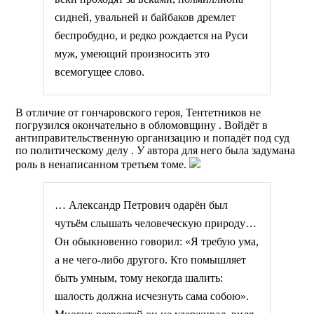
сидней, увальней и байбаков дремлет
беспробудно, и редко рождается на Руси
муж, умеющий произносить это
всемогущее слово.
В отличие от гончаровского героя, Тентетников не
погрузился окончательно в обломовщину . Войдёт в
антиправительственную организацию и попадёт под суд
по политическому делу . У автора для него была задумана
роль в ненаписанном третьем томе.
… Александр Петрович одарён был
чутьём слышать человеческую природу…
Он обыкновенно говорил: «Я требую ума,
а не чего-либо другого. Кто помышляет
быть умным, тому некогда шалить:
шалость должна исчезнуть сама собою».