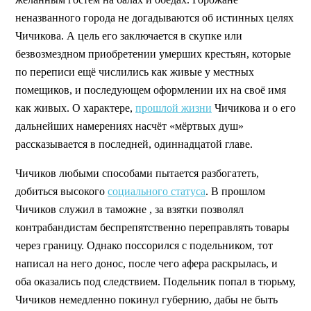
неназванного города не догадываются об истинных целях
Чичикова. А цель его заключается в скупке или
безвозмездном приобретении умерших крестьян, которые
по переписи ещё числились как живые у местных
помещиков, и последующем оформлении их на своё имя
как живых. О характере,
прошлой жизни
Чичикова и о его
дальнейших намерениях насчёт «мёртвых душ»
рассказывается в последней, одиннадцатой главе.
Чичиков любыми способами пытается разбогатеть,
добиться высокого
социального статуса
. В прошлом
Чичиков служил в таможне , за взятки позволял
контрабандистам беспрепятственно переправлять товары
через границу. Однако поссорился с подельником, тот
написал на него донос, после чего афера раскрылась, и
оба оказались под следствием. Подельник попал в тюрьму,
Чичиков немедленно покинул губернию, дабы не быть