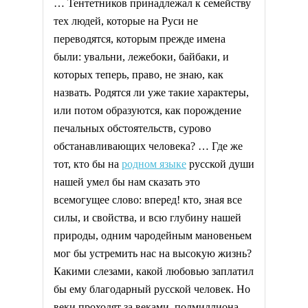
… Тентетников принадлежал к семейству
тех людей, которые на Руси не
переводятся, которым прежде имена
были: увальни, лежебоки, байбаки, и
которых теперь, право, не знаю, как
назвать. Родятся ли уже такие характеры,
или потом образуются, как порождение
печальных обстоятельств, сурово
обстанавливающих человека? … Где же
тот, кто бы на
родном языке
русской души
нашей умел бы нам сказать это
всемогущее слово: вперед! кто, зная все
силы, и свойства, и всю глубину нашей
природы, одним чародейным мановеньем
мог бы устремить нас на высокую жизнь?
Какими слезами, какой любовью заплатил
бы ему благодарный русской человек. Но
веки проходят за веками, полмиллиона