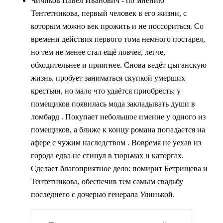
Чичиков Павел Иванович - по мнению
Тентетникова, первый человек в его жизни, с
которым можно век прожить и не поссориться. Со
времени действия первого тома немного постарел,
но тем не менее стал ещё ловчее, легче,
обходительнее и приятнее. Снова ведёт цыганскую
жизнь, пробует заниматься скупкой умерших
крестьян, но мало что удаётся приобресть: у
помещиков появилась мода закладывать души в
ломбард . Покупает небольшое имение у одного из
помещиков, а ближе к концу романа попадается на
афере с чужим наследством . Вовремя не уехав из
города едва не сгинул в тюрьмах и каторгах.
Сделает благоприятное дело: помирит Бетрищева и
Тентетникова, обеспечив тем самым свадьбу
последнего с дочерью генерала Улинькой.