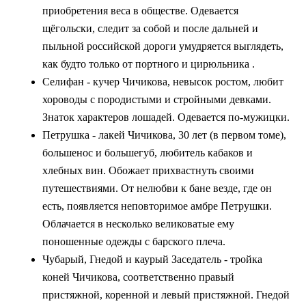
приобретения веса в обществе. Одевается
щёгольски, следит за собой и после дальней и
пыльной российской дороги умудряется выглядеть,
как будто только от портного и цирюльника .
Селифан - кучер Чичикова, невысок ростом, любит
хороводы с породистыми и стройными девками.
Знаток характеров лошадей. Одевается по-мужицки.
Петрушка - лакей Чичикова, 30 лет (в первом томе),
большенос и большегуб, любитель кабаков и
хлебных вин. Обожает прихвастнуть своими
путешествиями. От нелюбви к бане везде, где он
есть, появляется неповторимое амбре Петрушки.
Облачается в несколько великоватые ему
поношенные одежды с барского плеча.
Чубарый, Гнедой и каурый Заседатель - тройка
коней Чичикова, соответственно правый
пристяжной, коренной и левый пристяжной. Гнедой