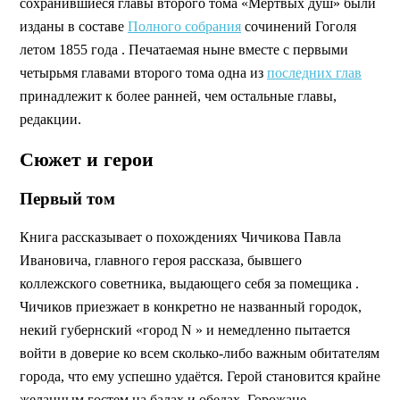
сохранившиеся главы второго тома «Мёртвых душ» были
изданы в составе
Полного собрания
сочинений Гоголя
летом 1855 года . Печатаемая ныне вместе с первыми
четырьмя главами второго тома одна из
последних глав
принадлежит к более ранней, чем остальные главы,
редакции.
Сюжет и герои
Первый том
Книга рассказывает о похождениях Чичикова Павла
Ивановича, главного героя рассказа, бывшего
коллежского советника, выдающего себя за помещика .
Чичиков приезжает в конкретно не названный городок,
некий губернский «город N » и немедленно пытается
войти в доверие ко всем сколько-либо важным обитателям
города, что ему успешно удаётся. Герой становится крайне
желанным гостем на балах и обедах. Горожане