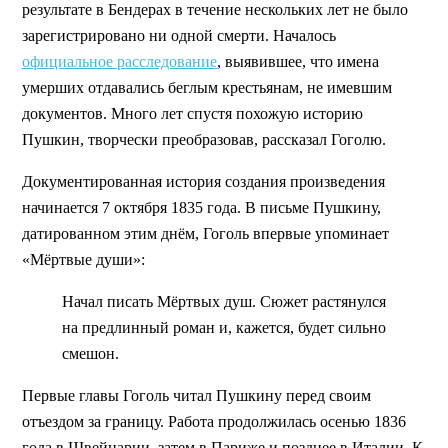
результате в Бендерах в течение нескольких лет не было
зарегистрировано ни одной смерти. Началось
официальное расследование
, выявившее, что имена
умерших отдавались беглым крестьянам, не имевшим
документов. Много лет спустя похожую историю
Пушкин, творчески преобразовав, рассказал Гоголю.
Документированная история создания произведения
начинается 7 октября 1835 года. В письме Пушкину,
датированном этим днём, Гоголь впервые упоминает
«Мёртвые души»:
Начал писать Мёртвых душ. Сюжет растянулся
на предлинный роман и, кажется, будет сильно
смешон.
Первые главы Гоголь читал Пушкину перед своим
отъездом за границу. Работа продолжилась осенью 1836
года в Швейцарии, затем в Париже и позднее в Италии. К