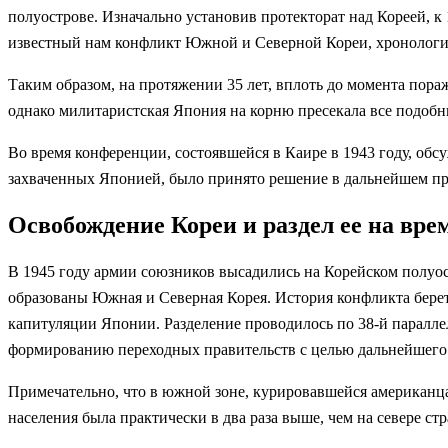
полуострове. Изначально установив протекторат над Кореей, к
известный нам конфликт Южной и Северной Кореи, хронология
Таким образом, на протяжении 35 лет, вплоть до момента пораж
однако милитаристская Япония на корню пресекала все подоб
Во время конференции, состоявшейся в Каире в 1943 году, об
захваченных Японией, было принято решение в дальнейшем пр
Освобождение Кореи и раздел ее на вр
В 1945 году армии союзников высадились на Корейском полуос
образованы Южная и Северная Корея. История конфликта берет
капитуляции Японии. Разделение проводилось по 38-й паралле
формированию переходных правительств с целью дальнейшего 
Примечательно, что в южной зоне, курировавшейся американцам
населения была практически в два раза выше, чем на севере ст