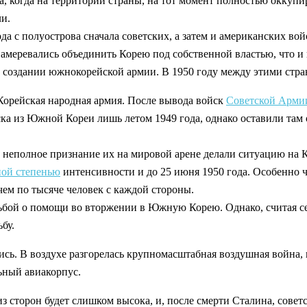
 когда на территории страны, на тот момент полностью оккупи
ли.
хода с полуострова сначала советских, а затем и американских в
амеревались объединить Корею под собственной властью, что и 
 создании южнокорейской армии. В 1950 году между этими стра
Корейская народная армия. После вывода войск
Советской Арми
а из Южной Кореи лишь летом 1949 года, однако оставили там о
, неполное признание их на мировой арене делали ситуацию на 
ной степенью
интенсивности и до 25 июня 1950 года. Особенно ч
чем по тысяче человек с каждой стороны.
ьбой о помощи во вторжении в Южную Корею. Однако, считая с
бу.
ись. В воздухе разгорелась крупномасштабная воздушная война,
ьный авиакорпус.
 из сторон будет слишком высока, и, после смерти Сталина, сов