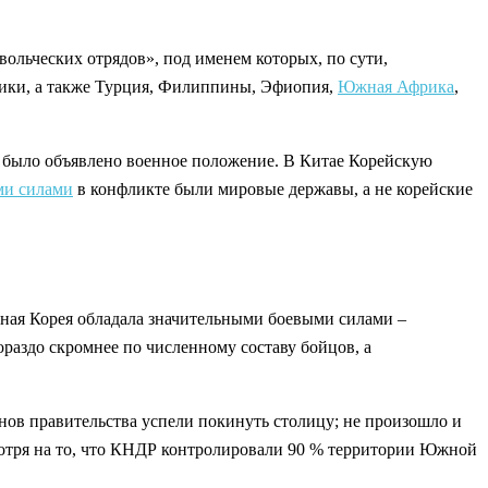
ольческих отрядов», под именем которых, по сути,
рики, а также Турция, Филиппины, Эфиопия,
Южная Африка
,
е было объявлено военное положение. В Китае Корейскую
и силами
в конфликте были мировые державы, а не корейские
рная Корея обладала значительными боевыми силами –
раздо скромнее по численному составу бойцов, а
енов правительства успели покинуть столицу; не произошло и
мотря на то, что КНДР контролировали 90 % территории Южной