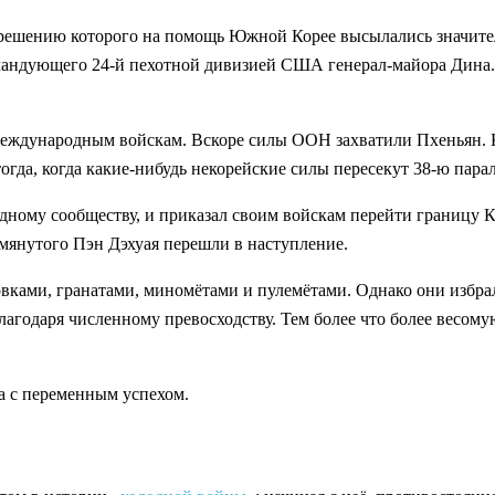
 решению которого на помощь Южной Корее высылались значит
 командующего 24-й пехотной дивизией США генерал-майора Дина
еждународным войскам. Вскоре силы ООН захватили Пхеньян. Ки
 тогда, когда какие-нибудь некорейские силы пересекут 38-ю па
дному сообществу, и приказал своим войскам перейти границу К
мянутого Пэн Дэхуая перешли в наступление.
вками, гранатами, миномётами и пулемётами. Однако они избр
лагодаря численному превосходству. Тем более что более весом
ла с переменным успехом.