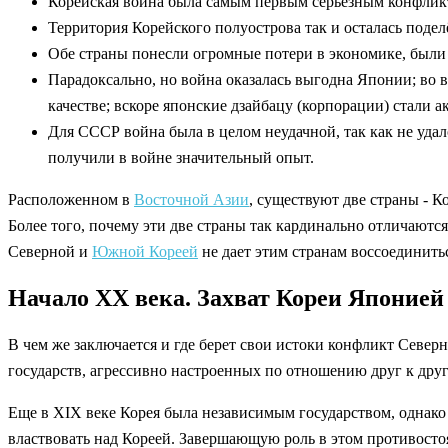
Корейская война была самым первым серьёзным конфлик
Территория Корейского полуострова так и осталась поде
Обе страны понесли огромные потери в экономике, были
Парадоксально, но война оказалась выгодна Японии; во 
качестве; вскоре японские дзайбацу (корпорации) стали 
Для СССР война была в целом неудачной, так как не уда
получили в войне значительный опыт.
Расположенном в
Восточной Азии
, существуют две страны - 
Более того, почему эти две страны так кардинально отличаются
Северной и
Южной Кореей
не дает этим странам воссоединитьс
Начало XX века. Захват Кореи Японией
В чем же заключается и где берет свои истоки конфликт Севе
государств, агрессивно настроенных по отношению друг к другу
Еще в XIX веке Корея была независимым государством, однако
властвовать над Кореей. Завершающую роль в этом противост