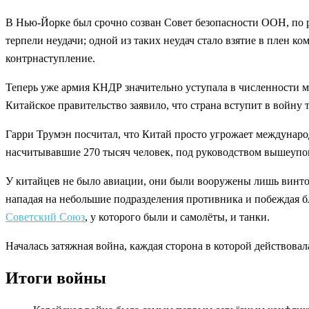
В Нью-Йорке был срочно созван Совет безопасности ООН, по
терпели неудачи; одной из таких неудач стало взятие в плен
контрнаступление.
Теперь уже армия КНДР значительно уступала в численности м
Китайское правительство заявило, что страна вступит в войну
Гарри Трумэн посчитал, что Китай просто угрожает междунаро
насчитывавшие 270 тысяч человек, под руководством вышеупо
У китайцев не было авиации, они были вооружены лишь винто
нападая на небольшие подразделения противника и побеждая б
Советский Союз
, у которого были и самолёты, и танки.
Началась затяжная война, каждая сторона в которой действова
Итоги войны