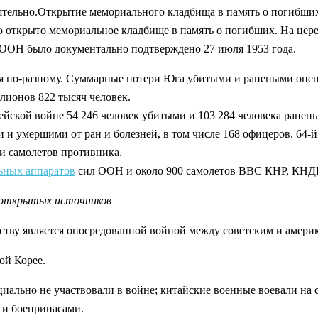
ятельно.Открытие мемориального кладбища в память о погибши
о открыто мемориальное кладбище в память о погибших. На це
ООН было документально подтверждено 27 июля 1953 года.
 по-разному. Суммарные потери Юга убитыми и ранеными оцени
ллионов 822 тысяч человек.
ской войне 54 246 человек убитыми и 103 284 человека ранен
 умершими от ран и болезней, в том числе 168 офицеров. 64-й а
и самолетов противника.
ьных аппаратов
сил ООН и около 900 самолетов ВВС КНР, КНД
 открытых источников
еству является опосредованной войной между советским и амер
ой Корее.
иально не участвовали в войне; китайские военные воевали на
 и боеприпасами.