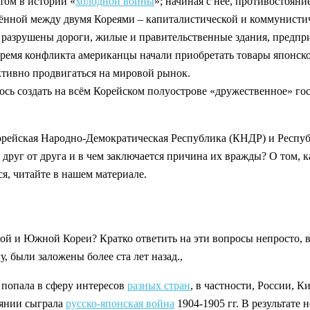
том в истории «
холодной войны
»; начиная с неё, противостоян
лённой между двумя Кореями – капиталистической и коммунисти
 разрушены дороги, жилые и правительственные здания, предпр
время конфликта американцы начали приобретать товары японско
активно продвигаться на мировой рынок.
лось создать на всём Корейском полуострове «дружественное» го
Корейская Народно-Демократическая Республика (КНДР) и Республ
 друг от друга и в чем заключается причина их вражды? О том, 
я, читайте в нашем материале.
рной и Южной Кореи? Кратко ответить на эти вопросы непросто,
, были заложены более ста лет назад.,
 попала в сферу интересов
разных стран
, в частности, России, 
оянии сыграла
русско-японская война
1904-1905 гг. В результате