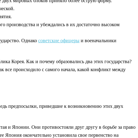
ие двух мировых блоков приняло более острую форму.
ческой.
иятия.
го производства и убеждались в их достаточно высоком
сударство. Однако
советские офицеры
и военачальники
ика Корея. Как и почему образовались два этих государства?
как все происходило с самого начала, какой конфликт между
 ведь предпосылки, приведшие к возникновению этих двух
Китая и Японии. Они противостояли друг другу в борьбе за право
 нее Япония окончательно установила свое первенство на