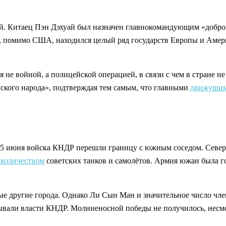
й. Китаец Пэн Дэхуай был назначен главнокомандующим «добров
и, помимо США, находился целый ряд государств Европы и Аме
не войной, а полицейской операцией, в связи с чем в стране н
кого народа», подтверждая тем самым, что главными
движущим
: 25 июня войска КНДР перешли границу с южным соседом. Севе
количеством
советских танков и самолётов. Армия южан была го
рые другие города. Однако Ли Сын Ман и значительное число чл
итывали власти КНДР. Молниеносной победы не получилось, нес