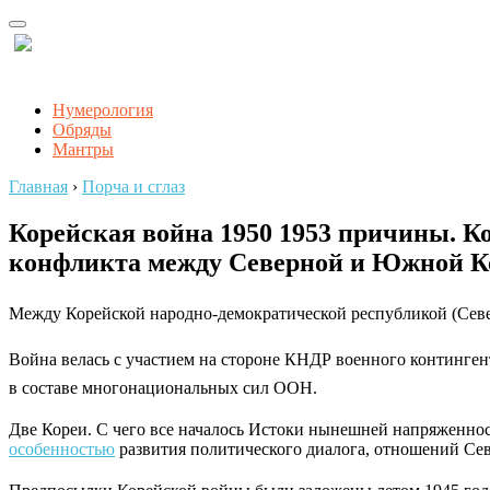
Нумерология
Обряды
Мантры
Главная
›
Порча и сглаз
Корейская война 1950 1953 причины. К
конфликта между Северной и Южной К
Между Корейской народно-демократической республикой (Севе
Война велась с участием на стороне КНДР военного континге
в составе многонациональных сил ООН.
Две Кореи. С чего все началось
Истоки нынешней напряженност
особенностью
развития политического диалога, отношений Сев