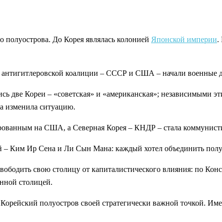
о полуострова. До Корея являлась колонией
Японской империи
.
ы антигитлеровской коалиции – СССР и США – начали военные д
ись две Кореи – «советская» и «американская»; независимыми э
на изменила ситуацию.
рованным на США, а Северная Корея – КНДР – стала коммунисти
ей – Ким Ир Сена и Ли Сын Мана: каждый хотел объединить полу
свободить свою столицу от капиталистического влияния: по Ко
нной столицей.
ь Корейский полуостров своей стратегически важной точкой. И