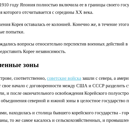
 1910 году Япония полностью включила ее в границы своего гос
 которого отсчитывается с середины XX века.
ения Корея оставалась ее колонией. Конечно же, в течение этог
ные попытки.
суждались вопросы относительно перспектив военных действий в
едоставить Корее независимость.
еменные зоны
трове, соответственно,
советские войска
зашли с севера, а амери
 свое начало с договоренности между США и СССР разделить ст
ли, и после окончательного освобождения Корейского полуостро
объединения северной и южной зоны в целостное государство 
и, находилась и столица бывшего корейского государства - гор
раны, то же самое касалось и сельскохозяйственных, и промышле