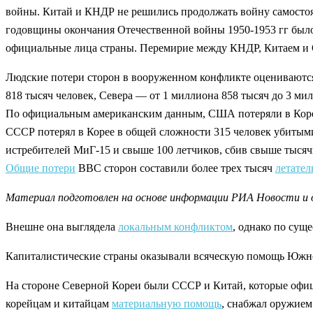
войны. Китай и КНДР не решились продолжать войну самосто
годовщины окончания Отечественной войны 1950-1953 гг был
официальные лица страны. Перемирие между КНДР, Китаем и 
Людские потери сторон в вооруженном конфликте оцениваются
818 тысяч человек, Севера — от 1 миллиона 858 тысяч до 3 ми
По официальным американским данным, США потеряли в Корей
СССР потерял в Корее в общей сложности 315 человек убитыми и
истребителей МиГ-15 и свыше 100 летчиков, сбив свыше тысяч
Общие потери
ВВС сторон составили более трех тысяч
летател
Материал подготовлен на основе информации РИА Новости и
Внешне она выглядела
локальным конфликтом
, однако по сущ
Капиталистические страны оказывали всяческую помощь Южн
На стороне Северной Кореи были СССР и Китай, которые офиц
корейцам и китайцам
материальную помощь
, снабжал оружием