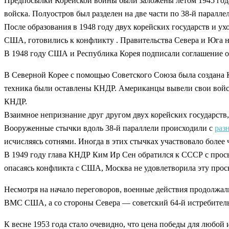
Предпосылки Корейской войны были заложены летом 1945 года,
войска. Полуостров был разделен на две части по 38-й паралле
После образования в 1948 году двух корейских государств и у
США, готовились к конфликту . Правительства Севера и Юга н
В 1948 году США и Республика Корея подписали соглашение о
В Северной Корее с помощью Советского Союза была создана 
техника были оставлены КНДР. Американцы вывели свои войск
КНДР.
Взаимное непризнание друг другом двух корейских государств
Вооруженные стычки вдоль 38-й параллели происходили с
раз
исчисляясь сотнями. Иногда в этих стычках участвовало более 
В 1949 году глава КНДР Ким Ир Сен обратился к СССР с прос
опасаясь конфликта с США, Москва не удовлетворила эту прось
Несмотря на начало переговоров, военные действия продолжал
ВМС США, а со стороны Севера — советский 64-й истребител
К весне 1953 года стало очевидно, что цена победы для любой