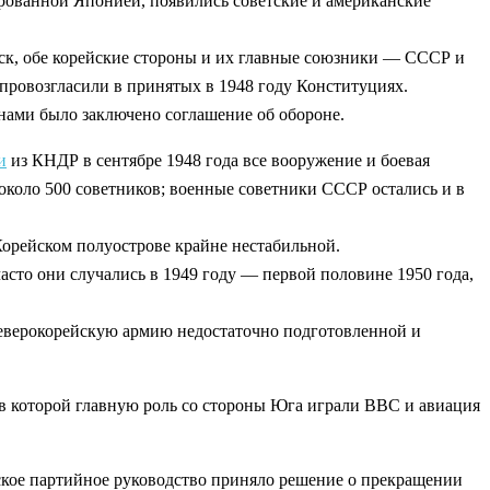
рованной Японией, появились советские и американские
ойск, обе корейские стороны и их главные союзники — СССР и
провозгласили в принятых в 1948 году Конституциях.
нами было заключено соглашение об обороне.
и
из КНДР в сентябре 1948 года все вооружение и боевая
коло 500 советников; военные советники СССР остались и в
Корейском полуострове крайне нестабильной.
асто они случались в 1949 году — первой половине 1950 года,
еверокорейскую армию недостаточно подготовленной и
 в которой главную роль со стороны Юга играли ВВС и авиация
етское партийное руководство приняло решение о прекращении