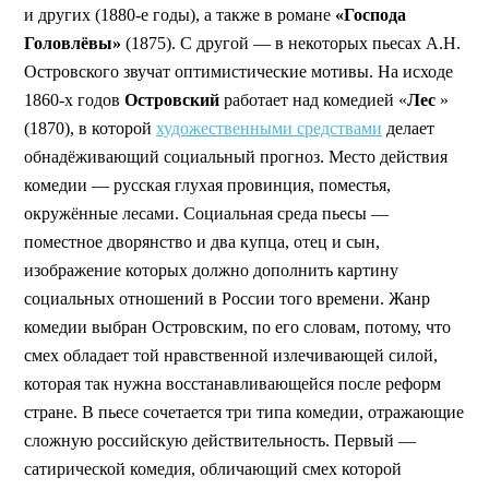
и других (1880-е годы), а также в романе
«Господа
Головлёвы»
(1875). С другой — в некоторых пьесах А.Н.
Островского звучат оптимистические мотивы. На исходе
1860-х годов
Островский
работает над комедией «
Лес
»
(1870), в которой
художественными средствами
делает
обнадёживающий социальный прогноз. Место действия
комедии — русская глухая провинция, поместья,
окружённые лесами. Социальная среда пьесы —
поместное дворянство и два купца, отец и сын,
изображение которых должно дополнить картину
социальных отношений в России того времени. Жанр
комедии выбран Островским, по его словам, потому, что
смех обладает той нравственной излечивающей силой,
которая так нужна восстанавливающейся после реформ
стране. В пьесе сочетается три типа комедии, отражающие
сложную российскую действительность. Первый —
сатирической комедия, обличающий смех которой