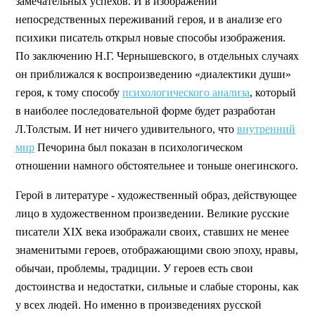
замечательных успехов. И в изображении
непосредственных переживаний героя, и в анализе его
психики писатель открыл новые способы изображения.
По заключению Н.Г. Чернышевского, в отдельных случаях
он приближался к воспроизведению «диалектики души»
героя, к тому способу
психологического анализа
, который
в наиболее последовательной форме будет разработан
Л.Толстым. И нет ничего удивительного, что
внутренний
мир
Печорина был показан в психологическом
отношении намного обстоятельнее и тоньше онегинского.
Герой в литературе - художественный образ, действующее
лицо в художественном произведении. Великие русские
писатели XIX века изображали своих, ставших не менее
знаменитыми героев, отображающими свою эпоху, нравы,
обычаи, проблемы, традиции. У героев есть свои
достоинства и недостатки, сильные и слабые стороны, как
у всех людей. Но именно в произведениях русской