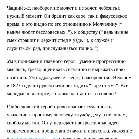
Чацкий же, наоборот, не может и не хочет, лебезить в
нужный момент. Он бранит как свое, так и фамусовское
время, и это видно по его отношению к Молчалину (“
нынче любят бессловесных. ”), к обществу (“ ведь нынче
смех страшит и держит стыд в узде. ”), к службе (“
служить бы рад, прислуживаться тошно. ”).
Ум в понимании главного героя - умение прогрессивно
мыслить, трезво оценивать ситуацию и выражать свою
позицию. Ум подразумевает честь, благородство. Недаром
в 1823 году по рукам начинает ходить “Горе от ума”. Все
молодые в восторге, а старые хватаются за головы!
Грибоедовский герой провозглашает гуманность,
уважение к простому человеку, службу делу, а не лицам,
свободу мысли. Он утверждает прогрессивные идеи
современности, процветание науки и искусства, уважение
к
национальному языку
и культуре, к просвещению.