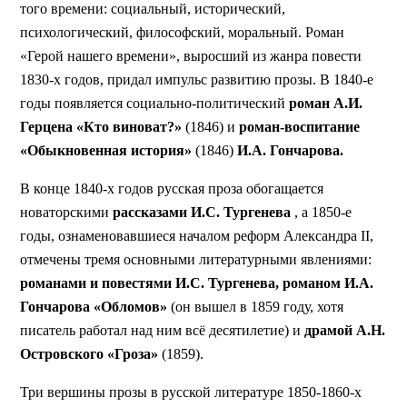
того времени: социальный, исторический,
психологический, философский, моральный. Роман
«Герой нашего времени», выросший из жанра повести
1830-х годов, придал импульс развитию прозы. В 1840-е
годы появляется социально-политический
роман А.И.
Герцена «Кто виноват?»
(1846) и
роман-воспитание
«Обыкновенная история»
(1846)
И.А. Гончарова.
В конце 1840-х годов русская проза обогащается
новаторскими
рассказами И.С. Тургенева
, а 1850-е
годы, ознаменовавшиеся началом реформ Александра II,
отмечены тремя основными литературными явлениями:
романами и повестями И.С. Тургенева, романом И.А.
Гончарова «Обломов»
(он вышел в 1859 году, хотя
писатель работал над ним всё десятилетие) и
драмой А.Н.
Островского «Гроза»
(1859).
Три вершины прозы в русской литературе 1850-1860-х