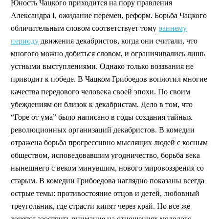
Юность Чацкого приходится на пору правления
Александра I, ожидание перемен, реформ. Борьба Чацкого
обличительным словом соответствует тому
раннему
периоду
движения декабристов, когда они считали, что
многого можно добиться словом, и ограничивались лишь
устными выступлениями. Однако только воззвания не
приводит к победе. В Чацком Грибоедов воплотил многие
качества передового человека своей эпохи. По своим
убеждениям он близок к декабристам. Дело в том, что
“Горе от ума” было написано в годы создания тайных
революционных организаций декабристов. В комедии
отражена борьба прогрессивно мыслящих людей с косным
обществом, исповедовавшим угодничество, борьба века
нынешнего с веком минувшим, нового мировоззрения со
старым. В комедии Грибоедова наглядно показаны всегда
острые темы: противостояние отцов и детей, любовный
треугольник, где страсти кипят через край. Но все же
хочется заострить внимание на отношениях молодого