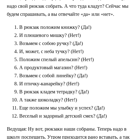
надо свой рюкзак собрать. А что туда кладут? Сейчас мы
будем спрашивать, а вы отвечайте «да» или «нет».
В рюкзак положим книжку? (Да!)
И плюшевого мишку? (Нет!)
Возьмем с собою ручку? (Да!)
И, может, с неба тучку? (Нет!)
Положим спелый апельсин? (Нет!)
А продуктовый магазин? (Нет!)
Возьмем с собой линейку? (Да!)
И птичку-канарейку? (Нет!)
В рюкзак кладем тетрадку? (Да!)
А также шоколадку? (Нет!)
Еще положим мы улыбку и успех? (Да!)
Веселый и задорный детский смех? (Да!)
Ведущая:
Ну вот, рюкзаки наши собраны. Теперь надо в
школу поспешить. Утром приходится рано вставать, а так