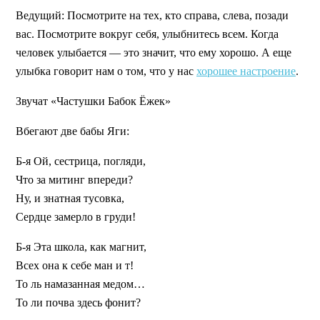
Ведущий:
Посмотрите на тех, кто справа, слева, позади
вас. Посмотрите вокруг себя, улыбнитесь всем. Когда
человек улыбается — это значит, что ему хорошо. А еще
улыбка говорит нам о том, что у нас
хорошее настроение
.
Звучат «Частушки Бабок Ёжек»
Вбегают две бабы Яги:
Б-я
Ой, сестрица, погляди,
Что за митинг впереди?
Ну, и знатная тусовка,
Сердце замерло в груди!
Б-я
Эта школа, как магнит,
Всех она к себе ман
и
т!
То ль намазанная медом…
То ли почва здесь фонит?