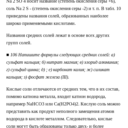
Na 2 SО 4 носит название (степень окисления серы +6),
соль Na 2 S - (степень окисления серы -2) и т. п. В табл. 10
приведены названия солей, образованных наиболее
широко применяемыми кислотами.
Названия средних солей лежат в основе всех других
групп солей.
■ 106 Напишите формулы следующих средних солей: а)
сульфат кальция; б) нитрат магния; в) хлорид алюминия;
г) сульфид цинка; д) ; е) карбонат калия; ж) силикат
кальция; з) фосфат железа (III).
Кислые соли отличаются от средних тем, что в их состав,
помимо катиона металла, входит катион водорода,
например NaHCO3 или Ca(H2PO4)2. Кислую соль можно
представить как продукт неполного замещения атомов
водорода в кислоте металлом. Следовательно, кислые
соли могут быть образованы только двух- и более