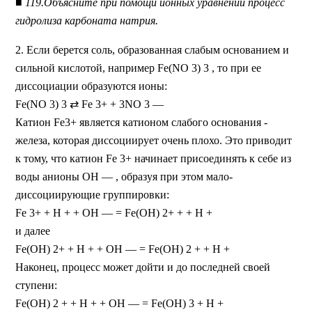
■ 119.Объясните при помощи ионных уравнений процесс
гидролиза карбоната натрия.
2. Если берется соль, образованная слабым основанием и
сильной кислотой, например Fe(NО 3) 3 , то при ее
диссоциации образуются ионы:
Fe(NO 3) 3 ⇄ Fe 3+ + 3NО 3 —
Катион Fe3+ является катионом слабого основания -
железа, которая диссоциирует очень плохо. Это приводит
к тому, что катион Fe 3+ начинает присоединять к себе из
воды анионы ОН — , образуя при этом мало-
диссоциирующие группировки:
Fe 3+ + Н + + ОН — = Fe(OH) 2+ + + Н +
и далее
Fe(ОH) 2+ + Н + + ОН — = Fe(OH) 2 + + Н +
Наконец, процесс может дойти и до последней своей
ступени:
Fe(OH) 2 + + Н + + ОН — = Fe(OH) 3 + H +