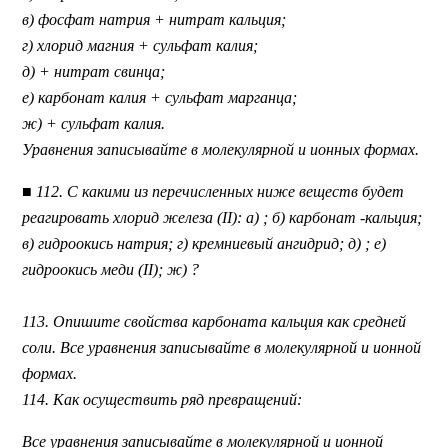
в) фосфат натрия + нитрат кальция;
г) хлорид магния + сульфат калия;
д) + нитрат свинца;
е) карбонат калия + сульфат марганца;
ж) + сульфат калия.
Уравнения записывайте в молекулярной и ионных формах.
■ 112. С какими из перечисленных ниже веществ будет
реагировать хлорид железа (II): а) ; б) карбонат -кальция;
в) гидроокись натрия; г) кремниевый ангидрид; д) ; е)
гидроокись меди (II); ж) ?
113. Опишите свойства карбоната кальция как средней
соли. Все уравнения записывайте в молекулярной и ионной
формах.
114. Как осуществить ряд превращений:
Все уравнения записывайте в молекулярной и ионной