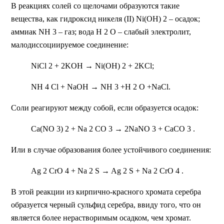
В реакциях солей со щелочами образуются такие
вещества, как гидроксид никеля (II) Ni(OH) 2 – осадок;
аммиак NH 3 – газ; вода H 2 О – слабый электролит,
малодиссоциируемое соединение:
NiCl 2 + 2KOH → Ni(OH) 2 + 2KCl;
NH 4 Cl + NaOH → NH 3 +H 2 O +NaCl.
Соли реагируют между собой, если образуется осадок:
Ca(NO 3) 2 + Na 2 CO 3 → 2NaNO 3 + CaCO 3 .
Или в случае образования более устойчивого соединения:
Ag 2 CrO 4 + Na 2 S → Ag 2 S + Na 2 CrO 4 .
В этой реакции из кирпично-красного хромата серебра
образуется черный сульфид серебра, ввиду того, что он
является более нерастворимым осадком, чем хромат.