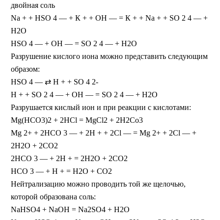
двойная соль
Na + + HSO 4 — + К + + ОН — = К + + Na + + SO 2 4 — +
Н2O
HSO 4 — + OH — = SO 2 4 — + Н2О
Разрушение кислого иона можно представить следующим
образом:
HSO 4 — ⇄ H + + SO 4 2-
H + + SO 2 4 — + OH — = SO 2 4 — + H2O
Разрушается кислый ион и при реакции с кислотами:
Mg(HCO3)2 + 2НСl = MgCl2 + 2Н2Сo3
Mg 2+ + 2НСО 3 — + 2Н + + 2Сl — = Mg 2+ + 2Сl — +
2Н2O + 2СO2
2НСО 3 — + 2Н + = 2Н2O + 2СO2
HCO 3 — + Н + = Н2O + СО2
Нейтрализацию можно проводить той же щелочью,
которой образована соль:
NaHSO4 + NaOH = Na2SO4 + Н2O