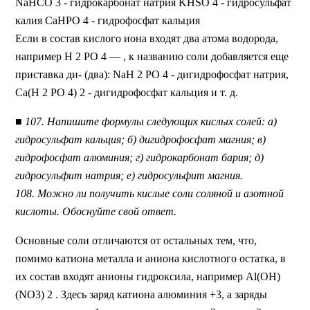
NaHCО 3 - гидрокарбонат натрия KHSО 4 - гидросульфат
калия СаНРО 4 - гидрофосфат кальция
Если в состав кислого иона входят два атома водорода,
например Н 2 РО 4 — , к названию соли добавляется еще
приставка ди- (два): NaH 2 PО 4 - дигидрофосфат натрия,
Са(Н 2 РО 4) 2 - дигидрофосфат кальция и т. д.
■
107. Напишите формулы следующих кислых солей: а)
гидросульфат кальция; б) дигидрофосфат магния; в)
гидрофосфат алюминия; г) гидрокарбонат бария; д)
гидросульфит натрия; е) гидросульфит магния.
108. Можно ли получить кислые соли соляной и азотной
кислоты. Обоснуйте свой ответ.
Основные соли отличаются от остальных тем, что,
помимо катиона металла и аниона кислотного остатка, в
их состав входят анионы гидроксила, например Al(OH)
(NО3) 2 . Здесь заряд катиона алюминия +3, а заряды