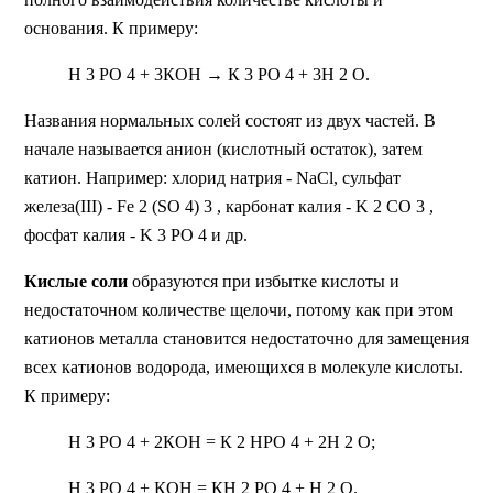
основания. К примеру:
Н 3 РО 4 + 3КОН → К 3 РО 4 + 3Н 2 О.
Названия нормальных солей состоят из двух частей. В
начале называется анион (кислотный остаток), затем
катион. Например: хлорид натрия - NaCl, сульфат
железа(III) - Fe 2 (SО 4) 3 , карбонат калия - K 2 CO 3 ,
фосфат калия - K 3 PO 4 и др.
Кислые соли
образуются при избытке кислоты и
недостаточном количестве щелочи, потому как при этом
катионов металла становится недостаточно для замещения
всех катионов водорода, имеющихся в молекуле кислоты.
К примеру:
Н 3 РО 4 + 2КОН = К 2 НРО 4 + 2Н 2 О;
Н 3 РО 4 + КОН = КН 2 РО 4 + Н 2 О.