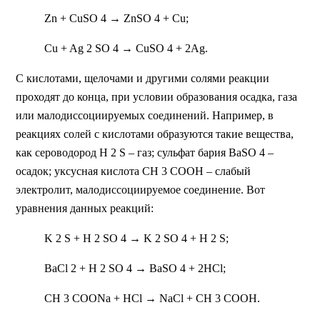
Zn + CuSO 4 → ZnSO 4 + Cu;
Cu + Ag 2 SO 4 → CuSO 4 + 2Ag.
С кислотами, щелочами и другими солями реакции
проходят до конца, при условии образования осадка, газа
или малодиссоциируемых соединений. Например, в
реакциях солей с кислотами образуются такие вещества,
как сероводород H 2 S – газ; сульфат бария BaSO 4 –
осадок; уксусная кислота CH 3 COOH – слабый
электролит, малодиссоциируемое соединение. Вот
уравнения данных реакций:
K 2 S + H 2 SO 4 → K 2 SO 4 + H 2 S;
BaCl 2 + H 2 SO 4 → BaSO 4 + 2HCl;
CH 3 COONa + HCl → NaCl + CH 3 COOH.