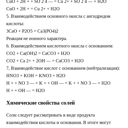
CuO + 2H + + SO 2 4 — = Cu 2+ + SO 2 4 — + H2O
СuО + 2Н + = Cu 2+ + H2O
5. Взаимодействием основного окисла с ангидридом
кислоты:
3CaO + P2O5 = Ca3(PO4)2
Реакция не ионного характера.
6. Взаимодействием кислотного окисла с основанием:
СО2 + Сa(OH)2 = CaCO3 + H2O
CO2 + Ca 2+ + 2OH — = CaCO3 + H2O
7, Взаимодействие кислот с основанием (нейтрализация):
HNO3 + KOH = KNO3 + H2O
H + + NO 3 — + K + + OH — = K + + NO 3 — + H2O
H + + OH — = H2O
Химические свойства солей
Соли следует рассматривать в виде продукта
взаимодействия кислоты и основания. В итоге могут