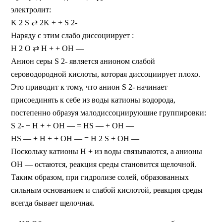
электролит:
K 2 S ⇄ 2K + + S 2-
Наряду с этим слабо диссоциирует :
H 2 O ⇄ H + + OH —
Анион серы S 2- является анионом слабой
сероводородной кислоты, которая диссоциирует плохо.
Это приводит к тому, что анион S 2- начинает
присоединять к себе из воды катионы водорода,
постепенно образуя малодиссоциируюшие группировки:
S 2- + H + + OH — = HS — + OH —
HS — + H + + OH — = H 2 S + OH —
Поскольку катионы Н + из воды связываются, а анионы
ОН — остаются, реакция среды становится щелочной.
Таким образом, при гидролизе солей, образованных
сильным основанием и слабой кислотой, реакция среды
всегда бывает щелочная.