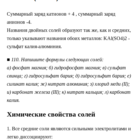
Суммарный заряд катионов + 4 , суммарный заряд
анионов -4.
Названия двойных солей образуют так же, как и средних,
только указывают названия обоих металлов: KAl(SO4)2 -
сульфат калия-алюминия.
■ 110. Напишите формулы следующих солей:
а) фосфат магния; б) гидрофосфат магния; в) сульфат
свинца; г) гидросульфат бария; д) гидросульфит бария; е)
силикат калия; ж) нитрат алюминия; з) хлорид меди (II);
и) карбонат железа (III); к) нитрат кальция; л) карбонат
калия.
Химические свойства солей
1. Все средние соли являются сильными электролитами и
легко диссоциируют: