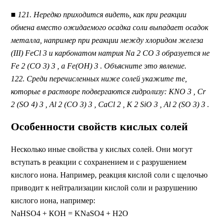
■ 121. Нередко приходится видеть, как при реакции
обмена вместо ожидаемого осадка соли выпадает осадок
металла, например при реакции между хлоридом железа
(III) FeCl 3 и карбонатом натрия Na 2 CО 3 образуется не
Fe 2 (CО 3) 3 , a Fe(OH) 3 . Объясните это явление.
122. Среди перечисленных ниже солей укажите те,
которые в растворе подвергаются гидролизу: KNO 3 , Cr
2 (SO 4) 3 , Аl 2 (СO 3) 3 , CaCl 2 , K 2 SiO 3 , Al 2 (SО 3) 3 .
Особенности свойств кислых солей
Несколько иные свойства у кислых солей. Они могут
вступать в реакции с сохранением и с разрушением
кислого иона. Например, реакция кислой соли с щелочью
приводит к нейтрализации кислой соли и разрушению
кислого иона, например:
NaHSO4 + КОН = KNaSO4 + Н2O