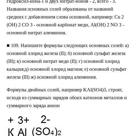
гидроксил-иона-1 и двух нитрат-ионов - 2, всего - 3.
Названия основных солей образованы от названий
средних с добавлением слова основной, например: Сu 2
(ОН) 2 СO 3 - основной карбонат меди, Al(OH) 2 NO 3 -
основной нитрат алюминия.
■
109. Напишите формулы следующих основных солей: а)
основной хлорид железа (II); б) основной сульфат железа
(III); в) основной нитрат меди (II); г) основной хлорид
кальция;д) основной хлорид магния; е) основной сульфат
железа (III) ж) основной хлорид алюминия.
Формулы двойных солей, например KAl(SO4)3, строят,
исходя из суммарных зарядов обоих катионов металлов и
суммарного заряда анион