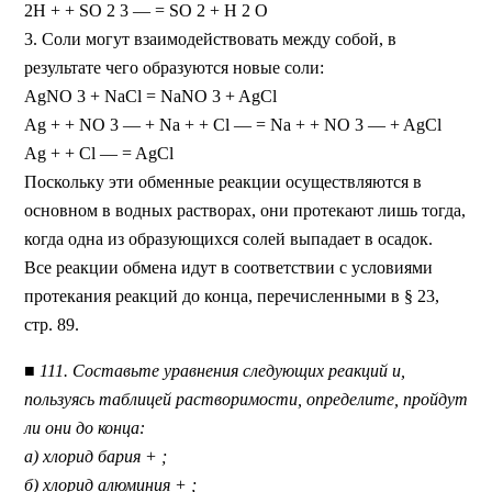
2H + + SO 2 3 — = SO 2 + H 2 O
3. Соли могут взаимодействовать между собой, в
результате чего образуются новые соли:
AgNO 3 + NaCl = NaNO 3 + AgCl
Ag + + NO 3 — + Na + + Cl — = Na + + NO 3 — + AgCl
Ag + + Cl — = AgCl
Поскольку эти обменные реакции осуществляются в
основном в водных растворах, они протекают лишь тогда,
когда одна из образующихся солей выпадает в осадок.
Все реакции обмена идут в соответствии с условиями
протекания реакций до конца, перечисленными в § 23,
стр. 89.
■ 111. Составьте уравнения следующих реакций и,
пользуясь таблицей растворимости, определите, пройдут
ли они до конца:
а) хлорид бария + ;
б) хлорид алюминия + ;