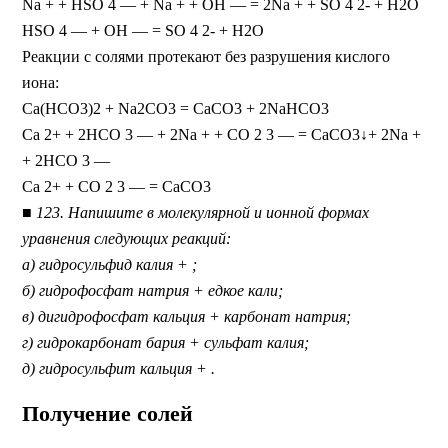
Na + + HSO 4 — + Na + + ОН — = 2Na + + SO 4 2- + H2O
HSO 4 — + OH — = SO 4 2- + Н2O
Реакции с солями протекают без разрушения кислого
иона:
Са(НСO3)2 + Na2CO3 = СаСО3 + 2NaHCO3
Са 2+ + 2НСO 3 — + 2Na + + СО 2 3 — = CaCO3↓+ 2Na +
+ 2НСO 3 —
Ca 2+ + CO 2 3 — = CaCO3
■ 123. Напишите в молекулярной и ионной формах
уравнения следующих реакций:
а) гидросульфид калия + ;
б) гидрофосфат натрия + едкое кали;
в) дигидрофосфат кальция + карбонат натрия;
г) гидрокарбонат бария + сульфат калия;
д) гидросульфит кальция + .
Получение солей