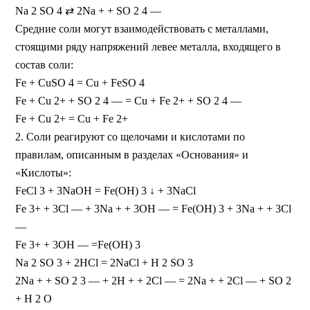
Na 2 SO 4 ⇄ 2Na + + SO 2 4 —
Средние соли могут взаимодействовать с металлами,
стоящими ряду напряжений левее металла, входящего в
состав соли:
Fe + CuSO 4 = Сu + FeSO 4
Fe + Сu 2+ + SO 2 4 — = Сu + Fe 2+ + SO 2 4 —
Fe + Cu 2+ = Сu + Fe 2+
2. Соли реагируют со щелочами и кислотами по
правилам, описанным в разделах «Основания» и
«Кислоты»:
FeCl 3 + 3NaOH = Fe(OH) 3 ↓ + 3NaCl
Fe 3+ + 3Cl — + 3Na + + 3ОН — = Fe(OH) 3 + 3Na + + 3Cl
—
Fe 3+ + 3OH — =Fe(OH) 3
Na 2 SO 3 + 2HCl = 2NaCl + H 2 SO 3
2Na + + SO 2 3 — + 2H + + 2Cl — = 2Na + + 2Cl — + SO 2
+ H 2 O