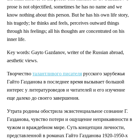
prose is not objectified, sometimes he has no name and we
know nothing about this person. But he has his own life story,
his tragedy; he thinks and feels, perceives outward things
through his feelings; all his thoughts are concentrated on his
inner life.
Key words: Gayto Gazdanov, writer of the Russian abroad,
aesthetic views.
Творчество
талантливого писателя
русского зарубежья
Гайто Газданова в последнее время вызывает большой
интерес у литературоведов и читателей и его изучение
еще далеко до своего завершения.
Утрата родины обострила экзистенциальное сознание Г.
Газданова, чувство потери и ощущение неприкаянности в
чужом и враждебном мире. Суть концепции личности,
представленной в романах Гайто Газданова 1920-1950-х