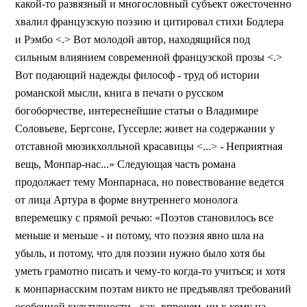
какой-то развязный и многословный субъект ожесточенно
хвалил французскую поэзию и цитировал стихи Бодлера
и Рэмбо <.> Вот молодой автор, находящийся под
сильным влиянием современной французской прозы <.>
Вот подающий надежды философ - труд об истории
романской мысли, книга в печати о русском
богоборчестве, интереснейшие статьи о Владимире
Соловьеве, Бергсоне, Гуссерле; живет на содержании у
отставной мюзикхолльной красавицы <...> - Неприятная
вещь, Монпар-нас...» Следующая часть романа
продолжает тему Монпарнаса, но повествование ведется
от лица Артура в форме внутреннего монолога
вперемешку с прямой речью: «Поэтов становилось все
меньше и меньше - и потому, что поэзия явно шла на
убыль, и потому, что для поэзии нужно было хотя бы
уметь грамотно писать и чему-то когда-то учиться; и хотя
к монпарнасским поэтам никто не предъявлял требований
особенной культурности - как, впрочем, ни к кому на