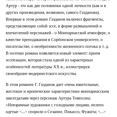
Артур - это как две половинки одной личности (как и в
других произведения, возможно, самого Газданова).
Впервые в этом романе Газданов включил фрагменты,
представляющие собой эссе, в форме размышлений и
впечатлений персонажей - о Монпарнасской атмосфере, о
качестве преподавания в Сорбонском университете, о
писательстве, о необратимости жизненного потока и т. д.
В поэтике романа появляется новый элемент: прием
эссеизации, которая стала одной из характерных
особенностей литературы ХХ в., иллюстрируя
своеобразие модернистского искусства.
В этом романее Г. Газданов дает очень язвительные,
жестокие и иронические характеристики монпарнасским
завсегдатаям через персонаж Артура Томпсона:
«Невзрачные художники с голодными лицами, нелепо
одетые <...> спорили о Сезанне, Пикассо, Фужита; <...>