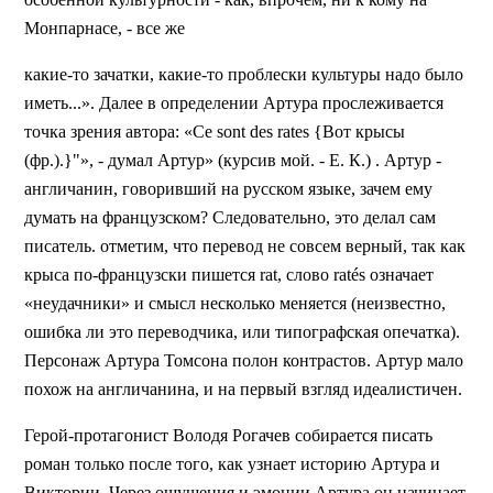
Монпарнасе, - все же
какие-то зачатки, какие-то проблески культуры надо было
иметь...». Далее в определении Артура прослеживается
точка зрения автора: «Ce sont des rates {Вот крысы
(фр.).}"», - думал Артур» (курсив мой. - Е. К.) . Артур -
англичанин, говоривший на русском языке, зачем ему
думать на французском? Следовательно, это делал сам
писатель. отметим, что перевод не совсем верный, так как
крыса по-французски пишется rat, слово ratés означает
«неудачники» и смысл несколько меняется (неизвестно,
ошибка ли это переводчика, или типографская опечатка).
Персонаж Артура Томсона полон контрастов. Артур мало
похож на англичанина, и на первый взгляд идеалистичен.
Герой-протагонист Володя Рогачев собирается писать
роман только после того, как узнает историю Артура и
Виктории. Через ощущения и эмоции Артура он начинает