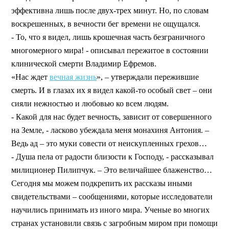
эффективна лишь после двух-трех минут. Но, по словам
воскрешенных, в вечности бег времени не ощущался.
- То, что я видел, лишь крошечная часть безграничного
многомерного мира! - описывал пережитое в состоянии
клинической смерти Владимир Ефремов.
«Нас ждет
вечная жизнь
», – утверждали пережившие
смерть. И в глазах их я видел какой-то особый свет – они
сияли нежностью и любовью ко всем людям.
- Какой для нас будет вечность, зависит от совершенного
на Земле, - ласково убеждала меня монахиня Антония. –
Ведь ад – это муки совести от неискупленных грехов…
- Душа пела от радости близости к Господу, - рассказывал
милиционер Пилипчук. – Это величайшее блаженство…
Сегодня мы можем подкрепить их рассказы иными
свидетельствами – сообщениями, которые исследователи
научились принимать из иного мира. Ученые во многих
странах установили связь с загробным миром при помощи