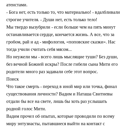
атеистами.
- Бога нет, есть только то, что материально! - вдалбливали
строгие учителя. - Души нет, есть только тело!
Мы твердо вызубрили - если больше чем на пять минут
останавливается сердце, кончается жизнь. А все, что за
гробом, рай и ад - мифология, «поповские сказки». Нас
тогда учили считать себя мясом...
Но неужели мы - всего лишь мыслящие туши? Без души,
без вечной Божией искры? После гибели сына Мити его
родители много раз задавали себе этот вопрос.
Поиск
Что такое смерть - переход в иной мир или точка, финал
существования личности? Вадим и Наташа Свитневы
отдали бы все на свете, лишь бы хоть раз услышать
родной голос Мити.
Вадим прочел об опытах, которые проводили по всему
миру энтузиасты, пытавшиеся выйти на контакт с