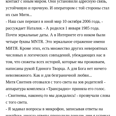
контакт с иным миром. Они установили адресную связь,
устойчивую и прочную. И оператором с той стороны стал
их сын Митя...
- Наш сын перешел в иной мир 10 октября 2006 года, -
рассуждает Наталия. - А родился 1 января 1985 года.
Почти зеркальные даты. А в Интернете его ником были
четыре буквы MNTR. Это зеркальное отражение имени
МИТЯ. Кроме этих, есть множество других невероятных
числовых и логических совпадений, убеждающих нас в
том, что сюжеты всех историй, которые мы проживаем,
написаны рукой Единого Творца. А для Бога нет ничего
невозможного. Как и для безграничной любви...
Митя Свитнев отозвался с того света на зов родителей -
аппаратура комплекса «Трансрадио» приняла его голос.
- Свитневы, наконец-то мы дождались! - прозвучали слова
с того света.
- Я задавал вопросы в микрофон, записывая ответы на
ноутбуке, иногда ответы приходили раньше, чем я успевал