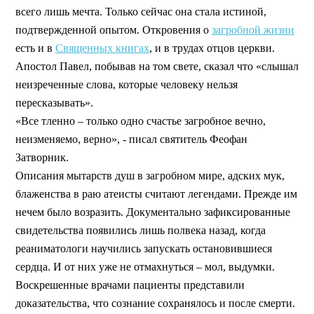
всего лишь мечта. Только сейчас она стала истиной,
подтвержденной опытом. Откровения о
загробной жизни
есть и в
Священных книгах
, и в трудах отцов церкви.
Апостол Павел, побывав на том свете, сказал что «слышал
неизреченные слова, которые человеку нельзя
пересказывать».
«Все тленно – только одно счастье загробное вечно,
неизменяемо, верно», - писал святитель Феофан
Затворник.
Описания мытарств душ в загробном мире, адских мук,
блаженства в раю атеисты считают легендами. Прежде им
нечем было возразить. Документально зафиксированные
свидетельства появились лишь полвека назад, когда
реаниматологи научились запускать остановившиеся
сердца. И от них уже не отмахнуться – мол, выдумки.
Воскрешенные врачами пациенты представили
доказательства, что сознание сохранялось и после смерти.