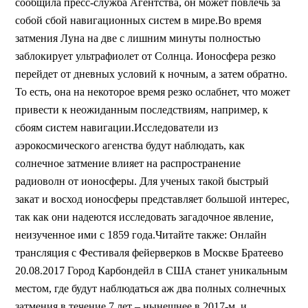
сообщила пресс-служба Агентства, он может повлечь за
собой сбой навигационных систем в мире.Во время
затмения Луна на две с лишним минуты полностью
заблокирует ультрафиолет от Солнца. Ионосфера резко
перейдет от дневных условий к ночным, а затем обратно.
То есть, она на некоторое время резко ослабнет, что может
привести к неожиданным последствиям, например, к
сбоям систем навигации.Исследователи из
аэрокосмического агенства будут наблюдать, как
солнечное затмение влияет на распространение
радиоволн от ионосферы. Для ученых такой быстрый
закат и восход ионосферы представляет большой интерес,
так как они надеются исследовать загадочное явление,
неизученное ими с 1859 года.Читайте также: Онлайн
трансляция с Фестиваля фейерверков в Москве Братеево
20.08.2017 Город Карбондейл в США станет уникальным
местом, где будут наблюдаться аж два полных солнечных
затмения в течение 7 лет – нынешнее в 2017-м, и