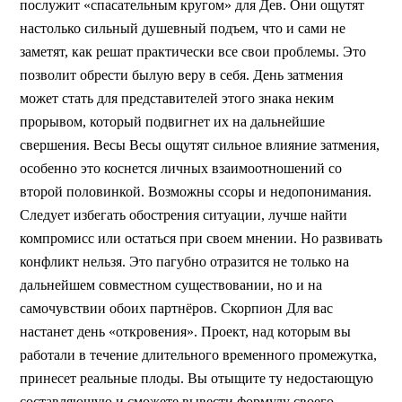
послужит «спасательным кругом» для Дев. Они ощутят
настолько сильный душевный подъем, что и сами не
заметят, как решат практически все свои проблемы. Это
позволит обрести былую веру в себя. День затмения
может стать для представителей этого знака неким
прорывом, который подвигнет их на дальнейшие
свершения. Весы Весы ощутят сильное влияние затмения,
особенно это коснется личных взаимоотношений со
второй половинкой. Возможны ссоры и недопонимания.
Следует избегать обострения ситуации, лучше найти
компромисс или остаться при своем мнении. Но развивать
конфликт нельзя. Это пагубно отразится не только на
дальнейшем совместном существовании, но и на
самочувствии обоих партнёров. Скорпион Для вас
настанет день «откровения». Проект, над которым вы
работали в течение длительного временного промежутка,
принесет реальные плоды. Вы отыщите ту недостающую
составляющую и сможете вывести формулу своего